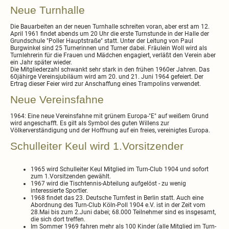
Neue Turnhalle
Die Bauarbeiten an der neuen Turnhalle schreiten voran, aber erst am 12.
April 1961 findet abends um 20 Uhr die erste Turnstunde in der Halle der
Grundschule "Poller Hauptstraße" statt. Unter der Leitung von Paul
Burgwinkel sind 25 Turnerinnen und Turner dabei. Fräulein Woll wird als
Turnlehrerin für die Frauen und Mädchen engagiert, verläßt den Verein aber
ein Jahr später wieder.
Die Mitgliederzahl schwankt sehr stark in den frühen 1960er Jahren. Das
60jähirge Vereinsjubiläum wird am 20. und 21. Juni 1964 gefeiert. Der
Ertrag dieser Feier wird zur Anschaffung eines Trampolins verwendet.
Neue Vereinsfahne
1964: Eine neue Vereinsfahne mit grünem Europa-"E" auf weißem Grund
wird angeschafft. Es gilt als Symbol des guten Willens zur
Völkerverständigung und der Hoffnung auf ein freies, vereinigtes Europa.
Schulleiter Keul wird 1.Vorsitzender
1965 wird Schulleiter Keul Mitglied im Turn-Club 1904 und sofort
zum 1.Vorsitzenden gewählt.
1967 wird die Tischtennis-Abteilung aufgelöst - zu wenig
interessierte Sportler.
1968 findet das 23. Deutsche Turnfest in Berlin statt. Auch eine
Abordnung des Turn-Club Köln-Poll 1904 e.V. ist in der Zeit vom
28.Mai bis zum 2.Juni dabei; 68.000 Teilnehmer sind es insgesamt,
die sich dort treffen.
Im Sommer 1969 fahren mehr als 100 Kinder (alle Mitglied im Turn-