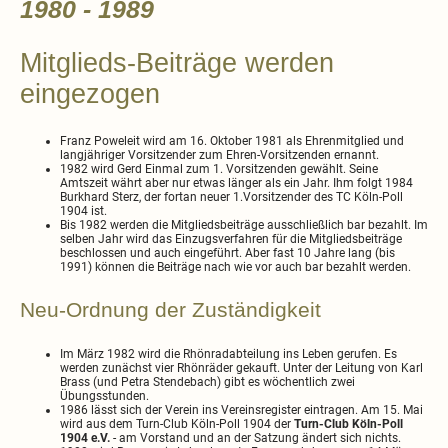
1980 - 1989
Mitglieds-Beiträge werden
eingezogen
Franz Poweleit wird am 16. Oktober 1981 als Ehrenmitglied und
langjähriger Vorsitzender zum Ehren-Vorsitzenden ernannt.
1982 wird Gerd Einmal zum 1. Vorsitzenden gewählt. Seine
Amtszeit währt aber nur etwas länger als ein Jahr. Ihm folgt 1984
Burkhard Sterz, der fortan neuer 1.Vorsitzender des TC Köln-Poll
1904 ist.
Bis 1982 werden die Mitgliedsbeiträge ausschließlich bar bezahlt. Im
selben Jahr wird das Einzugsverfahren für die Mitgliedsbeiträge
beschlossen und auch eingeführt. Aber fast 10 Jahre lang (bis
1991) können die Beiträge nach wie vor auch bar bezahlt werden.
Neu-Ordnung der Zuständigkeit
Im März 1982 wird die Rhönradabteilung ins Leben gerufen. Es
werden zunächst vier Rhönräder gekauft. Unter der Leitung von Karl
Brass (und Petra Stendebach) gibt es wöchentlich zwei
Übungsstunden.
1986 lässt sich der Verein ins Vereinsregister eintragen. Am 15. Mai
wird aus dem Turn-Club Köln-Poll 1904 der
Turn-Club Köln-Poll
1904 e.V.
- am Vorstand und an der Satzung ändert sich nichts.