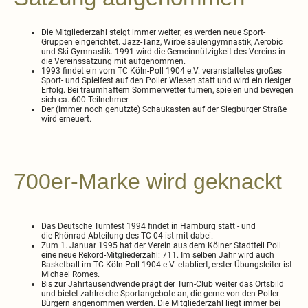
Die Mitgliederzahl steigt immer weiter; es werden neue Sport-
Gruppen eingerichtet. Jazz-Tanz, Wirbelsäulengymnastik, Aerobic
und Ski-Gymnastik. 1991 wird die Gemeinnützigkeit des Vereins in
die Vereinssatzung mit aufgenommen.
1993 findet ein vom TC Köln-Poll 1904 e.V. veranstaltetes großes
Sport- und Spielfest auf den Poller Wiesen statt und wird ein riesiger
Erfolg. Bei traumhaftem Sommerwetter turnen, spielen und bewegen
sich ca. 600 Teilnehmer.
Der (immer noch genutzte) Schaukasten auf der Siegburger Straße
wird erneuert.
700er-Marke wird geknackt
Das Deutsche Turnfest 1994 findet in Hamburg statt - und
die Rhönrad-Abteilung des TC 04 ist mit dabei.
Zum 1. Januar 1995 hat der Verein aus dem Kölner Stadtteil Poll
eine neue Rekord-Mitgliederzahl: 711. Im selben Jahr wird auch
Basketball im TC Köln-Poll 1904 e.V. etabliert, erster Übungsleiter ist
Michael Romes.
Bis zur Jahrtausendwende prägt der Turn-Club weiter das Ortsbild
und bietet zahlreiche Sportangebote an, die gerne von den Poller
Bürgern angenommen werden. Die Mitgliederzahl liegt immer bei