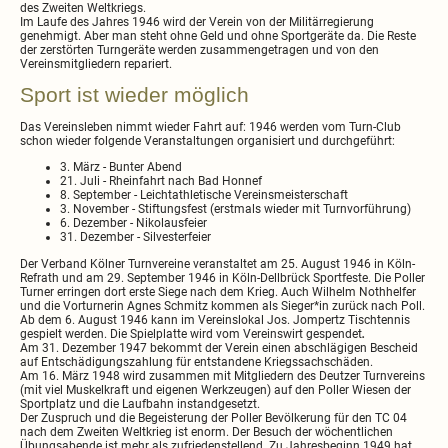
des Zweiten Weltkriegs.
Im Laufe des Jahres 1946 wird der Verein von der Militärregierung
genehmigt. Aber man steht ohne Geld und ohne Sportgeräte da. Die Reste
der zerstörten Turngeräte werden zusammengetragen und von den
Vereinsmitgliedern repariert.
Sport ist wieder möglich
Das Vereinsleben nimmt wieder Fahrt auf: 1946 werden vom Turn-Club
schon wieder folgende Veranstaltungen organisiert und durchgeführt:
3. März - Bunter Abend
21. Juli - Rheinfahrt nach Bad Honnef
8. September - Leichtathletische Vereinsmeisterschaft
3. November - Stiftungsfest (erstmals wieder mit Turnvorführung)
6. Dezember - Nikolausfeier
31. Dezember - Silvesterfeier
Der Verband Kölner Turnvereine veranstaltet am 25. August 1946 in Köln-
Refrath und am 29. September 1946 in Köln-Dellbrück Sportfeste. Die Poller
Turner erringen dort erste Siege nach dem Krieg. Auch Wilhelm Nothhelfer
und die Vorturnerin Agnes Schmitz kommen als Sieger*in zurück nach Poll.
Ab dem 6. August 1946 kann im Vereinslokal Jos. Jompertz Tischtennis
gespielt werden. Die Spielplatte wird vom Vereinswirt gespendet
.
Am 31. Dezember 1947 bekommt der Verein einen abschlägigen Bescheid
auf Entschädigungszahlung für entstandene Kriegssachschäden.
Am 16. März 1948 wird zusammen mit Mitgliedern des Deutzer Turnvereins
(mit viel Muskelkraft und eigenen Werkzeugen) auf den Poller Wiesen der
Sportplatz und die Laufbahn instandgesetzt.
Der Zuspruch und die Begeisterung der Poller Bevölkerung für den TC 04
nach dem Zweiten Weltkrieg ist enorm. Der Besuch der wöchentlichen
Übungsabende ist mehr als zufriedenstellend. Zu Jahresbeginn 1949 hat