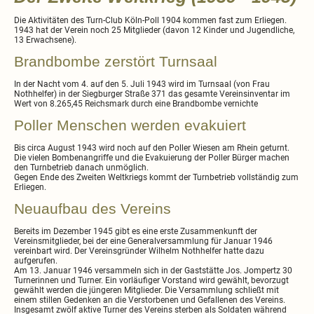
Die Aktivitäten des Turn-Club Köln-Poll 1904 kommen fast zum Erliegen.
1943 hat der Verein noch 25 Mitglieder (davon 12 Kinder und Jugendliche,
13 Erwachsene).
Brandbombe zerstört Turnsaal
In der Nacht vom 4. auf den 5. Juli 1943 wird im Turnsaal (von Frau
Nothhelfer) in der Siegburger Straße 371 das gesamte Vereinsinventar im
Wert von 8.265,45 Reichsmark durch eine Brandbombe vernichte
Poller Menschen werden evakuiert
Bis circa August 1943 wird noch auf den Poller Wiesen am Rhein geturnt.
Die vielen Bombenangriffe und die Evakuierung der Poller Bürger machen
den Turnbetrieb danach unmöglich.
Gegen Ende des Zweiten Weltkriegs kommt der Turnbetrieb vollständig zum
Erliegen.
Neuaufbau des Vereins
Bereits im Dezember 1945 gibt es eine erste Zusammenkunft der
Vereinsmitglieder, bei der eine Generalversammlung für Januar 1946
vereinbart wird. Der Vereinsgründer Wilhelm Nothhelfer hatte dazu
aufgerufen.
Am 13. Januar 1946 versammeln sich in der Gaststätte Jos. Jompertz 30
Turnerinnen und Turner. Ein vorläufiger Vorstand wird gewählt, bevorzugt
gewählt werden die jüngeren Mitglieder. Die Versammlung schließt mit
einem stillen Gedenken an die Verstorbenen und Gefallenen des Vereins.
Insgesamt zwölf aktive Turner des Vereins sterben als Soldaten während